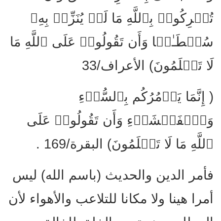
تُشۡرِكُوا۟ بِٱللَّهِ مَا لَمۡ یُنَزِّلۡ بِهِۦ
سُلۡطَـٰنࣰا وَأَن تَقُولُوا۟ عَلَى ٱللَّهِ مَا
لَا تَعۡلَمُونَ) الأعراف/33
( إِنَّمَا یَأۡمُرُكُم بِٱلسُّوۤءِ
وَٱلۡفَحۡشَاۤءِ وَأَن تَقُولُوا۟ عَلَى
ٱللَّهِ مَا لَا تَعۡلَمُونَ) البقرة/169 .
فأمر الدين والحديث (باسم الله) ليس
أمرا هينا ولا مكانا للتلاعب والأهواء لأن