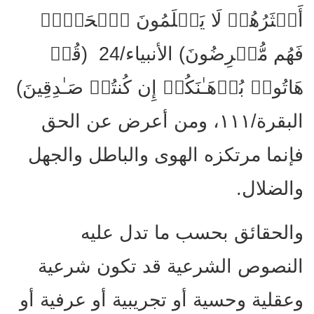
أَكۡثَرُهُمۡ لَا یَعۡلَمُونَ ٱلۡحَقَّۖ
فَهُم مُّعۡرِضُونَ) الأنبياء/24 (قُلۡ
هَاتُوا۟ بُرۡهَـٰنَكُمۡ إِن كُنتُمۡ صَـٰدِقِینَ)
البقرة/١١١، ومن أعرض عن الحق
فإنما مرتكزه الهوى والباطل والجهل
والضلال.
والحقائق بحسب ما تدل عليه
النصوص الشرعية قد تكون شرعية
وعقلية وحسية أو تجريبية أو عرفية أو