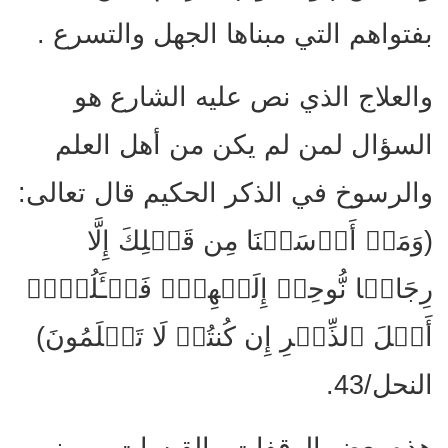
بفتواهم التي مبناها الجهل والتسرع .
والعلاج الذي نص عليه الشارع هو
السؤال لمن لم يكن من أهل العلم
والرسوخ في الذكر الحكيم قال تعالى:
(وَمَاۤ أَرۡسَلۡنَا مِن قَبۡلِكَ إِلَّا
رِجَالࣰا نُّوحِیۤ إِلَیۡهِمۡۖ فَسۡـَٔلُوۤا۟
أَهۡلَ ٱلذِّكۡرِ إِن كُنتُمۡ لَا تَعۡلَمُونَ)
النحل/43.