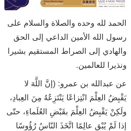
الحمد لله وحده والصلاة والسلام على
رسول الله الأمين الداعي إلى الحق
والهادي إلى الصراط المستقيم بشيرا
ونذيرا للعالمين.
عن عبدالله بن عمرو: (إنَّ اللَّهَ لا
يَقْبِضُ العِلْمَ انْتِزاعًا يَنْتَزِعُهُ مِنَ العِبادِ،
ولَكِنْ يَقْبِضُ العِلْمَ بقَبْضِ العُلَماءِ، حتّى
إذا لَمْ يُبْقِ عالِمًا اتَّخَذَ النّاسُ رُؤُوسًا