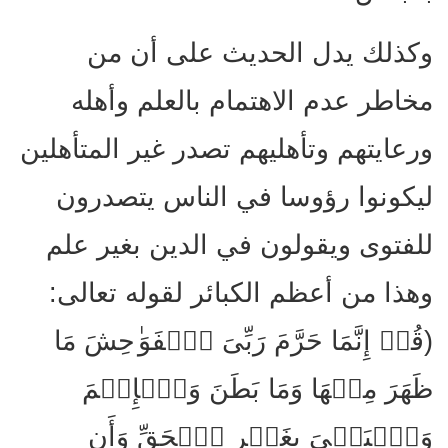
وكذلك يدل الحديث على أن من
مخاطر عدم الاهتمام بالعلم وأهله
ورعايتهم وتأهليهم تصدر غير المتأهلين
ليكونوا رؤوسا في الناس يتصدرون
للفتوى ويقولون في الدين بغير علم
وهذا من أعظم الكبائر لقوله تعالى:
(قُلۡ إِنَّمَا حَرَّمَ رَبِّیَ ٱلۡفَوَ ٰ⁠حِشَ مَا
ظَهَرَ مِنۡهَا وَمَا بَطَنَ وَٱلۡإِثۡمَ
وَٱلۡبَغۡیَ بِغَیۡرِ ٱلۡحَقِّ وَأَن