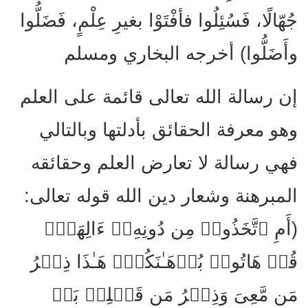
جُهّالًا، فَسُئِلُوا فأفْتَوْا بغيرِ عِلْمٍ، فَضَلُّوا
وأَضَلُّوا) أخرجه البخاري ومسلم
إن رسالة الله تعالى قائمة على العلم
وهو معرفة الحقائق بأدلتها وبالتالي
فهي رسالة لا تعارض العلم وحقائقه
المبرهنة وشعار دين الله قوله تعالى:
(أَمِ ٱتَّخَذُوا۟ مِن دُونِهِۦۤ ءَالِهَةࣰۖ
قُلۡ هَاتُوا۟ بُرۡهَـٰنَكُمۡۖ هَـٰذَا ذِكۡرُ
مَن مَّعِیَ وَذِكۡرُ مَن قَبۡلِیۚ بَلۡ