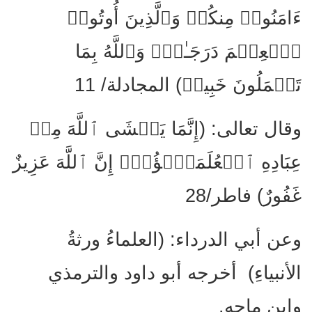
ءَامَنُوا۟ مِنكُمۡ وَٱلَّذِینَ أُوتُوا۟
ٱلۡعِلۡمَ دَرَجَـٰتࣲۚ وَٱللَّهُ بِمَا
تَعۡمَلُونَ خَبِیرࣱ) المجادلة/ 11
وقال تعالى: (إِنَّمَا یَخۡشَى ٱللَّهَ مِنۡ
عِبَادِهِ ٱلۡعُلَمَـٰۤؤُا۟ۗ إِنَّ ٱللَّهَ عَزِیزٌ
غَفُورٌ) فاطر/28
وعن أبي الدرداء: (العلماءُ ورثةُ
الأنبياءِ) أخرجه أبو داود والترمذي
وابن ماجه.