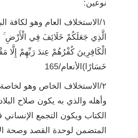
نوعين:
١/الاستخلاف العام وهو لكافة ال
الَّذِي جَعَلَكُمْ خَلَائِفَ فِي الْأَرْضِ ۚ فَمَ
الْكَافِرِينَ كُفْرُهُمْ عِندَ رَبِّهِمْ إِلَّا مَقْت
خَسَارًا)الأنعام/165
٢/الاستخلاف الخاص وهو لخاصة 
وأهله والذي به يكون صلاح البلاد
الكتاب ويكون التجمع الإنساني 
المتضمن لوحدة القصد وصحة الإر