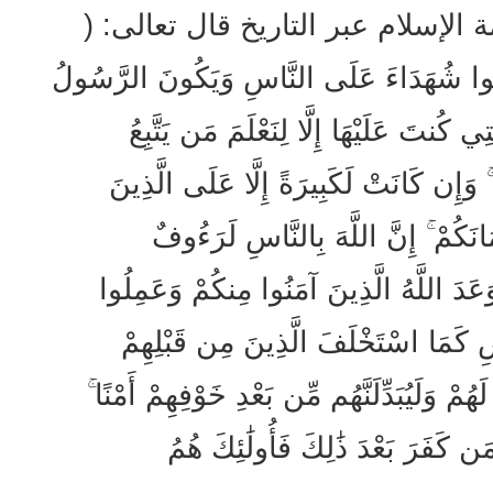
الإسلام عبر التاريخ قال تعالى: (
كُونُوا شُهَدَاءَ عَلَى النَّاسِ وَيَكُونَ الرَّسُولُ
تِي كُنتَ عَلَيْهَا إِلَّا لِنَعْلَمَ مَن يَتَّبِعُ
وَإِن كَانَتْ لَكَبِيرَةً إِلَّا عَلَى الَّذِينَ
انَكُمْ ۚ إِنَّ اللَّهَ بِالنَّاسِ لَرَءُوفٌ
الى:( وَعَدَ اللَّهُ الَّذِينَ آمَنُوا مِنكُمْ وَعَمِلُوا
ضِ كَمَا اسْتَخْلَفَ الَّذِينَ مِن قَبْلِهِمْ
هُمْ وَلَيُبَدِّلَنَّهُم مِّن بَعْدِ خَوْفِهِمْ أَمْنًا ۚ
ن كَفَرَ بَعْدَ ذَٰلِكَ فَأُولَٰئِكَ هُمُ