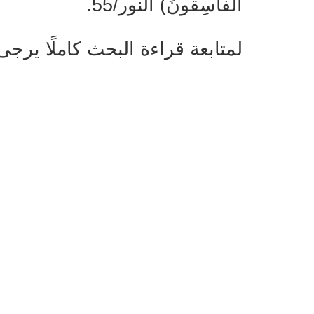
الْفَاسِقُونَ) النور/55.
لمتابعة قراءة البحث كاملًا يرج