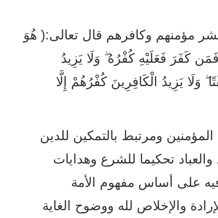
بشر مؤمنهم وكافرهم قال تعالى:( هُوَ
ن كَفَرَ فَعَلَيْهِ كُفْرُهُ ۖ وَلَا يَزِيدُ
ًا ۖ وَلَا يَزِيدُ الْكَافِرِينَ كُفْرُهُمْ إِلَّا
المؤمنين ومرتبط بالتمكين للدين
 والعباد تحكيما للشرع وهدايات
فيه على أساس مفهوم الأمة
ادة والإخلاص لله ووضوح الغاية