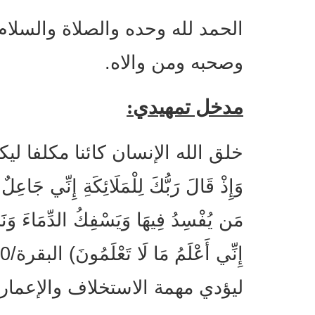
الحمد لله وحده والصلاة والسلام
وصحبه ومن والاه.
مدخل تمهيدي:
خلق الله الإنسان كائنا مكلفا ل
وَإِذْ قَالَ رَبُّكَ لِلْمَلَائِكَةِ إِنِّي جَاعِل
مَن يُفْسِدُ فِيهَا وَيَسْفِكُ الدِّمَاءَ وَنَح
ليؤدي مهمة الاستخلاف والإعما