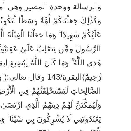
والرسالة ووحدة المصير وهي أمة 
وَكَذَٰلِكَ جَعَلْنَاكُمْ أُمَّةً وَسَطًا لِّتَ
عَلَيْكُمْ شَهِيدًا ۗ وَمَا جَعَلْنَا الْقِبْلَةَ الَّ
الرَّسُولَ مِمَّن يَنقَلِبُ عَلَىٰ عَقِبَيْهِ ۚ 
هَدَى اللَّهُ ۗ وَمَا كَانَ اللَّهُ لِيُضِيعَ إِيمَ
رَّحِيمٌ)البقرة/143 وقال تع
الصَّالِحَاتِ لَيَسْتَخْلِفَنَّهُمْ فِي الْأَرْ
وَلَيُمَكِّنَنَّ لَهُمْ دِينَهُمُ الَّذِي ارْتَضَىٰ لَ
يَعْبُدُونَنِي لَا يُشْرِكُونَ بِي شَيْئًا ۚ وَمَ