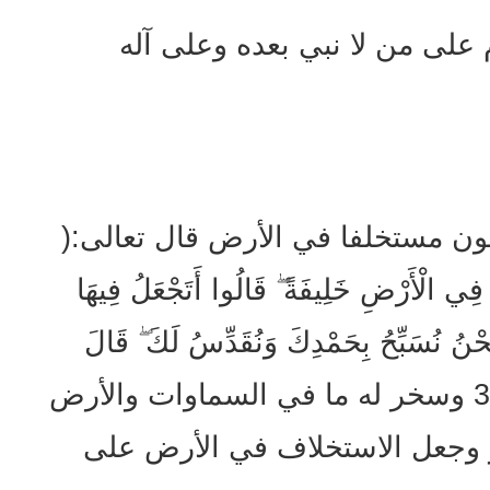
 على من لا نبي بعده وعلى آله
يكون مستخلفا في الأرض قال تعالى:(
ٌ فِي الْأَرْضِ خَلِيفَةً ۖ قَالُوا أَتَجْعَلُ فِيهَا
ْنُ نُسَبِّحُ بِحَمْدِكَ وَنُقَدِّسُ لَكَ ۖ قَالَ
إِنِّي أَعْلَمُ مَا لَا تَعْلَمُونَ) البقرة/30 وسخر له ما في السماوات والأرض
ر وجعل الاستخلاف في الأرض على