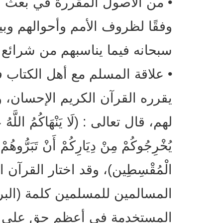
• من الأصول المقررة في بعث الر
وفقًا لظروف الأمم وأحوالهم وبي
سبحانه فيما يناسبهم من شرائع
• علاقة المسلم مع أهل الكتاب ف
يقرره القرآن الكريم الإحسان، و
لهم، قال تعالى : (لَا يَنْهَاكُمُ اللَّهُ عَنِ
يُخْرِجُوكُمْ مِنْ دِيَارِكُمْ أَنْ تَبَرُّوهُمْ و
الْمُقْسِطِين)، وقد اختار القرآن
المسالمين للمسلمين كلمة (البر) حي
المستخدمة في أعظم حق على ال