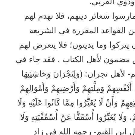
 وذوي القربى.
ارسوا شعائر دينهم، فلا تهدم لهم
ن القواعد المقررة في الشريعة
ن يتركوا وما يدينون؛ فلا يتعرض لهم
 مضمون لأهل الكتاب . فقد جاء في
ل نجران: (وَلِنَجْرَانَ وَحَاشِيَتِهَا
أَنْفُسِهِمْ وَمِلَّتِهِمْ وَأَرْضِيهِمْ وَأَمْوَالِهِمْ
هِمْ وَأَنْ لَا يُغَيِّرُوا مِمَّا كَانُوا عَلَيْهِ وَلَا
، وَلَا يُغَيِّرُوا أُسْقَفًّا عَنْ أُسْقُفِّيَتِهِ وَلَا
هذا يقول ابن القيم- رحمه الله في زاد