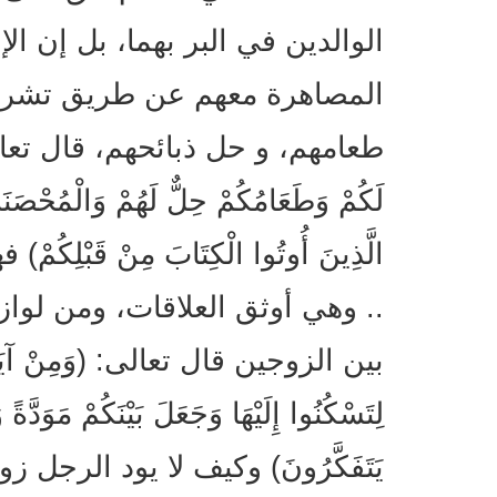
الوالدين في البر بهما، بل إن الإ
المصاهرة معهم عن طريق تشريع 
طعامهم، و حل ذبائحهم، قال تعالى: ( وَط
لَكُمْ وَطَعَامُكُمْ حِلٌّ لَهُمْ وَالْمُحْصَن
الَّذِينَ أُوتُوا الْكِتَابَ مِنْ قَبْل
.. وهي أوثق العلاقات، ومن لواز
بين الزوجين قال تعالى: (وَمِنْ آيَاتِهِ أَ
لِتَسْكُنُوا إِلَيْهَا وَجَعَلَ بَيْنَكُمْ مَوَدَّة
يَتَفَكَّرُونَ) وكيف لا يود الرجل