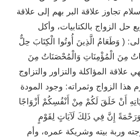
سلام تجاوز علاقة البر بهم إلى علاقة
حل الزواج بالكتابيات، وأكل
َعَامُ الَّذِينَ أُوتُوا الْكِتَابَ حِلٌّ
َاتُ مِنَ الْمُؤْمِنَاتِ وَالْمُحْصَنَاتُ مِنَ
ِكُمْ) فهي علاقة المؤاكلة والتزاور والتزاوج
م هذا الزواج وثمراته: وجود المودة
نْ خَلَقَ لَكُمْ مِنْ أَنْفُسِكُمْ أَزْوَاجًا
ً وَرَحْمَةً إِنَّ فِي ذَلِكَ لَآيَاتٍ لِقَوْمٍ
 زوجته وربة بيته وشريكة عمره، وأم