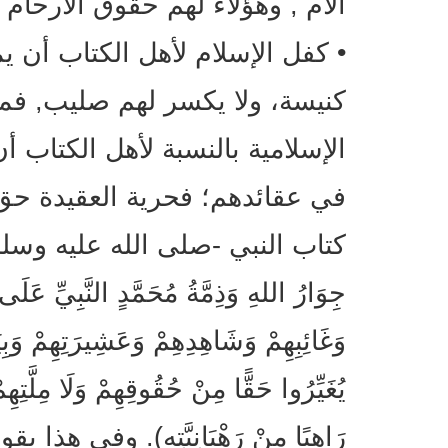
الأم , وهؤلاء لهم حقوق الأرحام
• كفل الإسلام لأهل الكتاب أن يم
كنيسة، ولا يكسر لهم صليب, فم
الإسلامية بالنسبة لأهل الكتاب أ
في عقائدهم؛ فحرية العقيدة حق
كتاب النبي -صلى الله عليه وسلم- لأه
جِوَارُ اللهِ وَذِمَّةُ مُحَمَّدٍ النَّبِيِّ عَلَى 
وَغَائِبِهِمْ وَشَاهِدِهِمْ وَعَشِيرَتِهِمْ وَبِيَعِ
يُغَيِّرُوا حَقًّا مِنْ حُقُوقِهِمْ وَلَا مِلَّتِهِمْ
رَاهِبًا مِنْ رَهْبَانِيَّتِهِ). وفي 