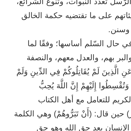
ُّسل تعدد النبوات، وتنوع الشرائع،
ئاتهم على ما تقتضيه حكمة الخالق
 وسنن.
ي حال السّلم أساسها؛ وفقًا لما
البر بهم، والعدل معهم، والنصفة
 الَّذِينَ لَمْ يُقَاتِلُوكُمْ فِي الدِّينِ وَلَمْ
َتُقْسِطُوا إِلَيْهِمْ إِنَّ اللَّهَ يُحِبُّ
 الكريم للتعامل مع أهل الكتاب
ن قال: (أَنْ تَبَرُّوهُمْ) وهي الكلمة
إنسان بعد حق الله وهو حق