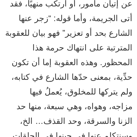
عن إتيان مأمور، أو ارتكب منهيًا، فقد
أتى الجريمة، وأما قوله: “زجر عنها
الشارع بحد أو تعزير” فهو بيان للعقوبة
المترتبة على انتهاك حرمة هذا
المحظور. وهذه العقوبة إما أن تكون
حدِّية، بمعنى حدّها الشارع في كتابه،
ولم يتركها للمخلوق، يُعملُ فيها
مزاجه، وهواه، وهي سبعة، منها حد
الزنا والسرقة، وحد القذف… الخ،
وسنتكلم عنها في حينها في الحلقات