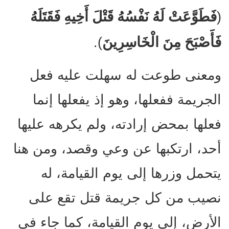
فَطَوَّعَتْ لَهُ نَفْسُهُ قَتْلَ أَخِيهِ فَقَتَلَهُ
(
فَأَصْبَحَ مِنَ الْخَاسِرِينَ
).
ومعنى طوعت له سهلت عليه فعل
الجريمة ففعلها، وهو إذ يفعلها إنما
فعلها بمحض إرادته، ولم يكرهه عليها
أحد، ارتكبها عن وعي وقصد، ومن هنا
يتحمل وزرها إلى يوم القيامة، له
نصيب من كل جريمة قتل تقع على
الأرض، إلى يوم القيامة، كما جاء في