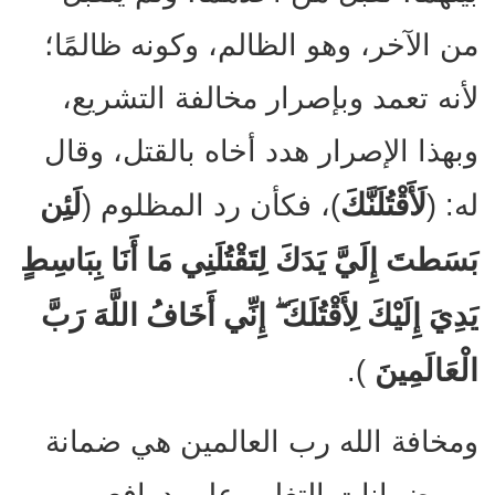
من الآخر، وهو الظالم، وكونه ظالمًا؛
لأنه تعمد وبإصرار مخالفة التشريع،
وبهذا الإصرار هدد أخاه بالقتل، وقال
لَأَقْتُلَنَّكَ
لَئِن
له: (
)، فكأن رد المظلوم (
بَسَطتَ إِلَيَّ يَدَكَ لِتَقْتُلَنِي مَا أَنَا بِبَاسِطٍ
يَدِيَ إِلَيْكَ لِأَقْتُلَكَ ۖ إِنِّي أَخَافُ اللَّهَ رَبَّ
الْعَالَمِينَ
).
ومخافة الله رب العالمين هي ضمانة
من ضمانات التغلب على دوافع