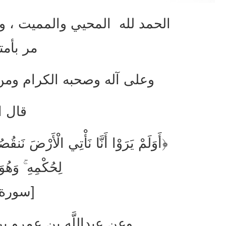
الحمد لله المحيي والمميت ، و
مر بأمتن
وعلى آله وصحبه الكرام ومن
قال ا
﴿أَوَلَمْ يَرَوْا أَنَّا نَأْتِي الْأَرْضَ نَنقُص
لِحُكْمِهِ ۚ وَه
[سورة ا
وعن عبداللَّه بن عمرو ب