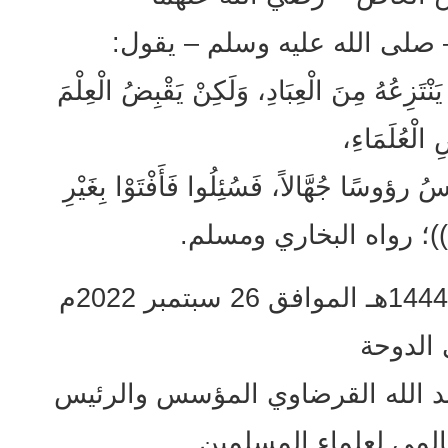
 صلى الله عليه وسلم – يقول:
يَنْتَزِعُهُ مِنَ الْعِبَادِ، وَلَكِنْ يَقْبِضُ الْعِلْمَ
ِ الْعُلَمَاءِ،
َاسُ رؤوسًا جُهَّالاً، فَسُئِلُوا فَأَفْتَوْا بِغَيْرِ
َلُّوا))؛ رواه البخاري ومسلم.
توفي في يوم الإثنين 30 صفر 1444هـ الموافق 26 سبتمبر 2022م
الدوحة
بد الله القرضاوي المؤسس والرئيس
عالمي لعلماء المسلمين