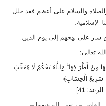
الصلاة والسلام على أعظم فقد جلل
ا الإسلامية،
 سار على نهجهم إلى يوم الدين.
لله تعالى:
ُهَا مِنْ أَطْرَافِهَا ۚ وَاللَّهُ يَحْكُمُ لَا مُعَقِّبَ
ُوَ سَرِيعُ الْحِسَابِ﴾
لرعد: 41]
ن العاص – رضي الله عنهما –