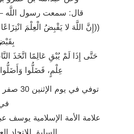
قال: سمعت رسول اللَّه –
((إِنَّ اللَّهَ لا يَقْبِضُ الْعِلْمَ انْتِزَاعًا 
بِقَبْض
حَتَّى إِذَا لَمْ يُبْقِ عَالِمًا اتَّخَذَ النّ
عِلْمٍ، فَضَلُّوا وَأَض
في 
علامة الأمة الإسلامية يوسف ع
السابق للاتحاد ال