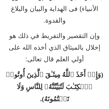
الأنبياء) فى الهداية والبيان والبلاغ
والقدوة.
وإن التقصير والتفريط في ذلك هو
إخلال بالميثاق الذي أخذه الله على
أولي العلم قال تعالى:
(وَإِذۡ أَخَذَ ٱللَّهُ مِیثَـٰقَ ٱلَّذِینَ أُوتُوا۟
ٱلۡكِتَـٰبَ لَتُبَیِّنُنَّهُۥ لِلنَّاسِ وَلَا
تَكۡتُمُونَهُ).