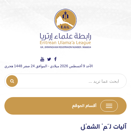
الأحد 9 أغسطس 2026 ميلادي - الموافق 24 صفر 1448 هجري
أقسام الموقع
آليات لَمْ الشمْل