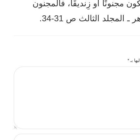
كون مجنونًا أو زِنديقًا، فالمجنون
ر ـ المجلد الثالث ص 31-34.
يها بـ
*