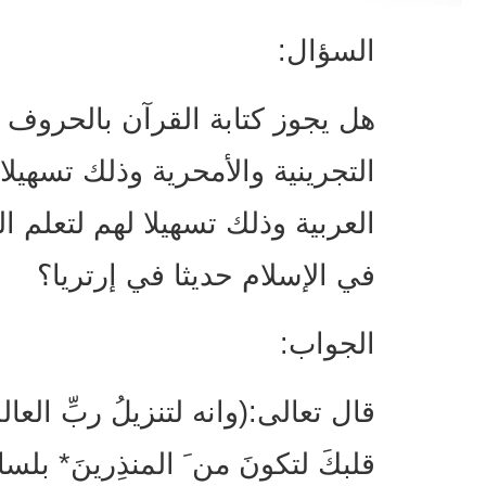
السؤال:
هل يجوز كتابة القرآن بالحروف 
التجرينية والأمحرية وذلك تسهيل
العربية وذلك تسهيلا لهم لتعلم 
في الإسلام حديثا في إرتريا؟
الجواب:
قال تعالى:(وانه لتنزيلُ ربِّ العال
قلبكَ لتكونَ من َ المنذِرينَ* بلسانٍ ع