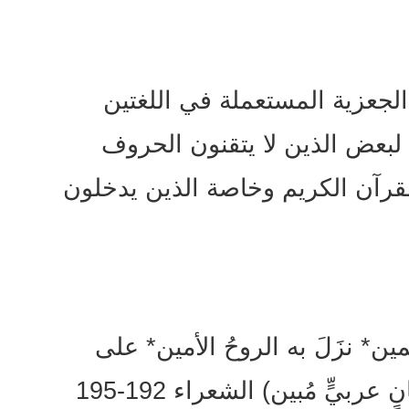
الجعزية المستعملة في اللغتين
ا لبعض الذين لا يتقنون الحروف
القرآن الكريم وخاصة الذين يدخلون
مين* نزَلَ به الروحُ الأمين* على
ربيٍّ مُبين) الشعراء 192-195