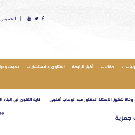
الخميس 6 أغسطس 2026 ميلادي - الموافق 21 صفر 1448 هج
رئيات
مقالات
أخبار الرابطة
الفتاوى والاستشارات
بحوث ودرا
 الأستاذ الدكتور عبد الوهاب أكنجي
غاية التقوى في البناء القرآني – الح
rea