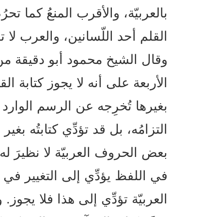
بالعربيّة، والأقرب المنعُ كما تح
القلم أحد اللّسانين، والعرب لا ت
وقال الشيخ محمود أبو دقيقة من ك
الأربعة على أنه لا يجوز كتابة القر
بغيرها تُخرِجه عن الرسم الوارد 
التزامُه، بل قد تؤدِّي كتابتُه بغير
بعض الحروف العربيّة لا نظيرَ له
في اللفظ يؤدِّي إلى التغيير في 
العربيّة تؤدِّي إلى هذا فلا يجوز.