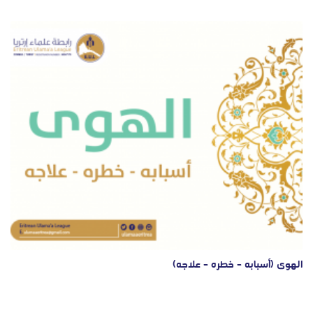
الهوى (أسبابه – خطره – علاجه)