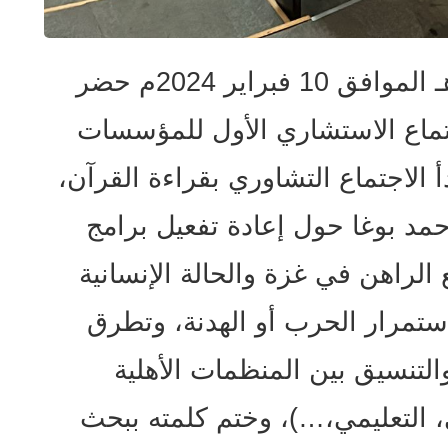
في يوم السبت 29 رجب 1445هـ الموافق 10 فبراير 2024م حضر
جتماع الاستشاري الأول للمؤسسات
م 2024م حيث بدأ الاجتماع التشاوري بقراءة القرآن،
أحمد بوغا حول إعادة تفعيل برامج
الراهن في غزة والحالة الإنسانية
ستمرار الحرب أو الهدنة، وتطرق
لتنسيق بين المنظمات الأهلية
، التعليمي،…)، وختم كلمته ببحث