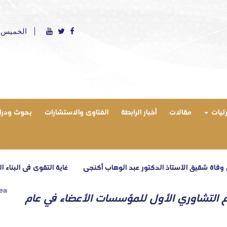
الخميس 6 أغسطس 2026 ميلادي - الموافق 21 صفر 1448 هج
رئيات
مقالات
أخبار الرابطة
الفتاوى والاستشارات
بحوث ودرا
لأستاذ الدكتور عبد الوهاب أكنجي
غاية التقوى في البناء القرآني – الحلق
rea
اع التشاوري الأول للمؤسسات الأعضاء في عام