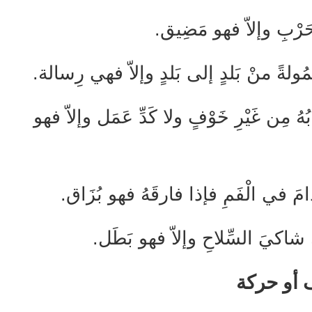
حَرْبِ وإلاّ فهو مَضِيق.
َحْمُولةً منْ بَلدٍ إلى بَلدٍ وإلاّ فهي رِسالة.
ابُهُ مِن غَيْرِ خَوْفٍ ولا كَدِّ عَمَل وإلاّ فهو
دامَ في الْفَمِ فإذا فارقَهُ فهو بُزَاق.
 شاكيَ السِّلاحِ وإلاّ فهو بَطَل.
 أو حركة