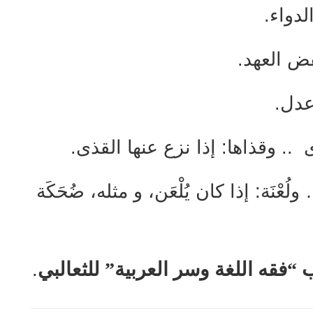
لدواء.
نقض العهد.
 عدل.
ى .. وقذاها: إذا نزع عنها القذى.
 ولُعْنَة: إذا كان يُلْعَن، و مثله، ضُحَكَة
“فقه اللغة وسر العربية” للثعالبي
.