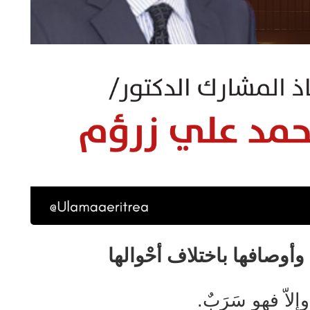
أوصافها باختلاف أحْوالها
 وإلاّ فهو سَرَبٌ.