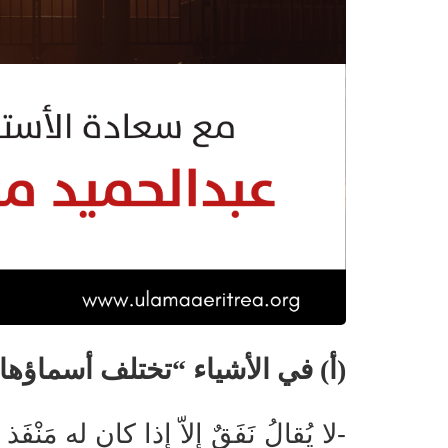
(أ) في الأشياء
“
تختلف أسماؤها و
-لا يُقالُ نَفَقٌ إلاّ إذا كان له مَنْفَذ