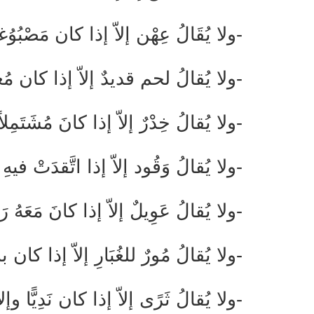
-ولا يُقَالُ عِهْن إلاّ إذا كان مَصْبُو
-ولا يُقالُ لحم قديدٌ إلاّ إذا كان مُعا
-ولا يُقالُ خِدْرٌ إلاّ إذا كانَ مُشَتَمِل
-ولا يُقالُ وَقُود إلاّ إذا اتَّقدَتْ فيه
-ولا يُقالُ عَوِيلٌ إلاّ إذا كانَ مَعَهُ 
-ولا يُقالُ مُورٌ للغُبَارِ إلاّ إذا كان با
-ولا يُقالُ ثَرًى إلاّ إذا كان نَدِيًّا وإ