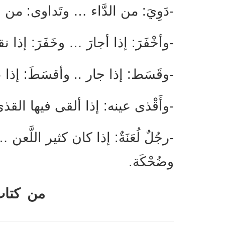
-دَوِيَ: من الدَّاء … وتَداوى: من ا
-وأخْفَرَ: إذا أجارَ … وخَفَرَ: إذا 
-وقَسَط: إذا جار .. وأقسَطَ: إذا
-وأَقْذى عينه: إذا ألقى فيها القذ
-رجُلٌ لُعَنَةٌ: إذا كان كثير اللَّعن …
وضُحْكَة.
من كتاب 