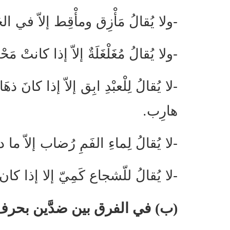
-ولا يُقالُ مَأْزِق ومأْقِط إلاّ في ال
-ولا يُقالُ مُغَلْغَلَةٌ إلاّ إذا كانتْ م
-لا يُقالُ لِلْعبْدِ ابِق إلاّ إذا كانَ ذهَ
هارِب.
-لا يُقالُ لِماءِ الفَمِ رُضاب إلاّ ما 
-لا يُقالُ للّشجاع كَمِيّ إلا إذا كان
(ب)
في الفرق بين ضدَّين بحرف