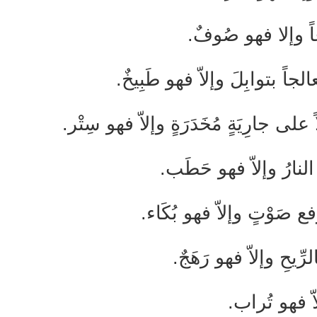
ُغاً وإلا فهو صُوفٌ.
لجاً بتوابِلَ وإلاّ فهو طَبِيخٌ.
اً على جارِيَةٍ مُخَدَرَةٍ وإلاّ فهو سِتْر.
ِ النارُ وإلاّ فهو حَطَب.
رَفع صَوْتٍ وإلاّ فهو بُكَاء.
لرِّيحِ وإلاّ فهو رَهَجٌ.
لاّ فهو تُراب.