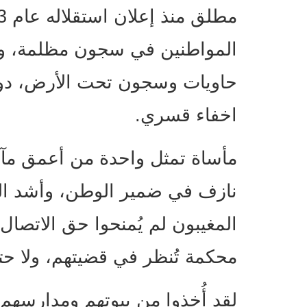
المواطنين في سجون مظلمة، وأم
حاويات وسجون تحت الأرض، دون
اخفاء قسري.
مأساة تمثل واحدة من أعمق مآ
نازف في ضمير الوطن، وأشد القضا
المغيبون لم يُمنحوا حق الاتصال ب
محكمة تُنظر في قضيتهم، ولا ح
لقد أُخِذوا من بيوتهم ومدارسهم