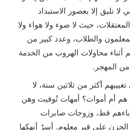
ا تليق إلا بعصور الاستبداد
معتقلات، حيث لا ضوء ولا هواء ولا
لمعلمون والطلاب، وعدد كبير من
م أثناء محاولات الهروب من الخدمة
 من المهجر.
ييبهم أكثر من ثلاثين سنة، لا
 هم أم أموات؟ أمهات تُوفيت وهن
 آباءهم قط، وزوجات صابرات
حزن على قبر معلوم. أسرٌ أنهكها