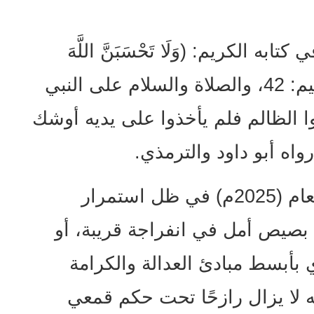
ه الكريم: (وَلَا تَحْسَبَنَّ اللَّهَ
غَافِلًا عَمَّا يَعْمَلُ الظَّالِمُونَ) إبراهيم: 42، والصلاة والسلام على النبي
أوا الظالم فلم يأخذوا على يديه أوشك
واه أبو داود والترمذي.
يأتي يوم المعتقل الإرتري هذا العام (2025م) في ظل استمرار
ن بصيص أمل في انفراجة قريبة، أو
 بأبسط مبادئ العدالة والكرامة
له لا يزال رازحًا تحت حكم قمعي