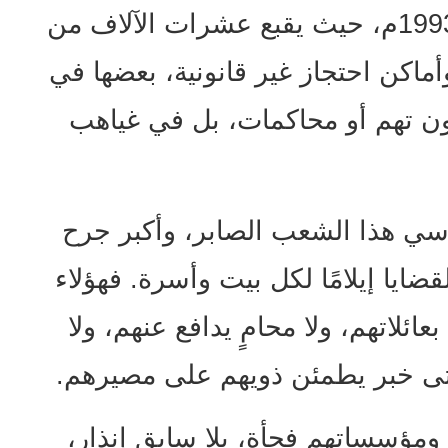
مطلق منذ إعلان استقلاله عام 1993م، حيث يقبع عشرات الآلاف من
اكن احتجاز غير قانونية، بعضها في
 تهم أو محاكمات، بل في غياهب
سي هذا الشعب الصابر، وأكبر جرح
يا إيلامًا لكل بيت وأسرة. فهؤلاء
عائلاتهم، ولا محامٍ يدافع عنهم، ولا
تى خبر يطمئن ذويهم على مصيرهم.
 ومؤسساتهم فجأة، بلا سابق إنذار،