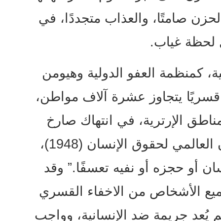
لحزن صامتًا، والعذاب متجددًا، في
 لحظة غياب.
، كمنظمة العفو الدولية وهيومن
قسريًا يتجاوز عشرة آلاف مواطن،
ناطق الإرترية، في انتهاك صارخ
للمواثيق الدولية، لاسيما: الإعلان العالمي لحقوق الإنسان (1948)،
ي إنسان أو حجزه أو نفيه تعسفًا.” وقد
جميع الأشخاص من الاخفاء القسري
رائم يُعد جريمة ضد الإنسانية، وواجب