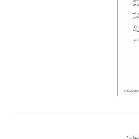
يها بـ
*