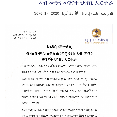
ኣብ መንጎ ወገናት ህዝቢ ኤርትራ
رابطة علماء إرتريا
28 أبريل 2020
3076