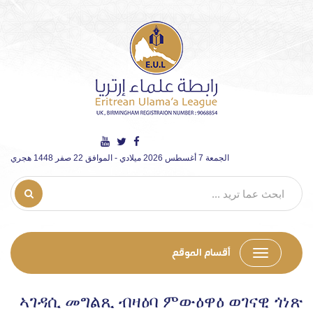
الجمعة 7 أغسطس 2026 ميلادي - الموافق 22 صفر 1448 هجري
أقسام الموقع
ኣገዳሲ መግልጺ ብዛዕባ ምውዕዋዕ ወገናዊ ጎነጽ