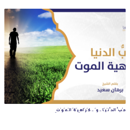
حُبُّ الدُّنْيَا .. وَ .. كَرَاهِيَةُ الْمَوْتِ