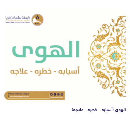
الهوى (أسبابه – خطره – علاجه)