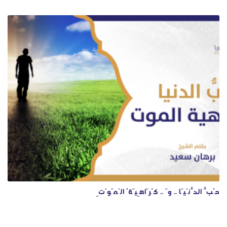
حُبُّ الدُّنْيَا .. وَ .. كَرَاهِيَةُ الْمَوْتِ